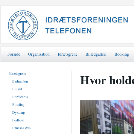
Forside
Organisation
Idrætsgrene
Billedgalleri
Booking
Idrætsgrene
Hvor holde
Badminton
Billard
Bordtennis
Bowling
Dykning
Fodbold
Fitness/Gym